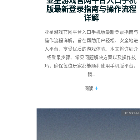
亚星游戏官网平台入口手机
版最新登录指南与操作流程
详解
亚星游戏官网平台入口手机版最新登录指南与
操作流程详解，旨在帮助用户轻松、安全地进
入平台，享受优质的游戏体验。本文将详细介
绍登录步骤、常见问题解决方案以及操作技
巧，确保每位玩家都能顺利使用手机版平台，
畅...
+
阅读