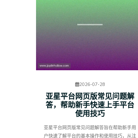
2026-07-28
亚星平台网页版常见问题解
答，帮助新手快速上手平台
使用技巧
亚星平台网页版常见问题解答旨在帮助新手用
户快速了解平台的基本操作和使用技巧，从注