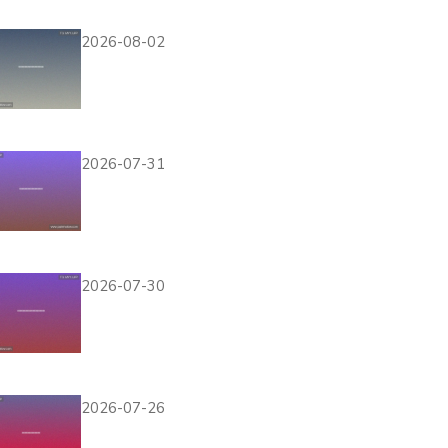
验
2026-08-02
亚星正规网址常见问题
解答，解决用户在访问
过程中遇到的各种疑问
2026-07-31
亚星旗舰厅最新优惠活
动时间安排，抓住每一
次赢取奖励的机会
2026-07-30
亚星手机版官网官方入
口入口地址，快速访问
官网获取最新资讯与服务支持
2026-07-26
亚星客车历任厂长的详