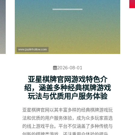
2026-08-01
亚星棋牌官网游戏特色介
绍，涵盖多种经典棋牌游戏
玩法与优质用户服务体验
亚星棋牌官网以其丰富多样的经典棋牌游戏玩
法和优质的用户服务体验，成为众多玩家首选
的线上游戏平台。平台不仅涵盖了多种传统与
创新的棋牌类游戏，还注重用户体验的提升，