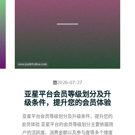
2026-07-27
亚星平台会员等级划分及升
级条件，提升您的会员体验
亚星平台会员等级划分及升级条件，提升您的
会员体验 亚星平台的会员等级划分主要依据用
户的活跃度、消费金额以及参与度等多个维度