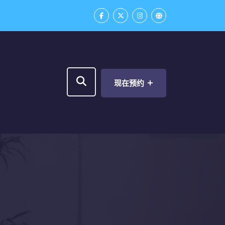
+
现在预约