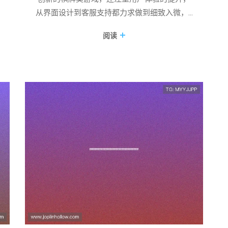
从界面设计到客服支持都力求做到细致入微，...
+
阅读