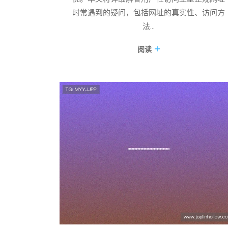
时常遇到的疑问，包括网址的真实性、访问方
法...
+
阅读